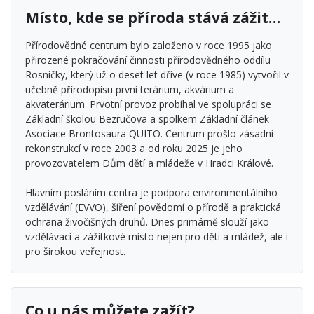
Místo, kde se příroda stává zážitkem
Přírodovědné centrum bylo založeno v roce 1995 jako
přirozené pokračování činnosti přírodovědného oddílu
Rosničky, který už o deset let dříve (v roce 1985) vytvořil v
učebně přírodopisu první terárium, akvárium a
akvaterárium. Prvotní provoz probíhal ve spolupráci se
Základní školou Bezručova a spolkem Základní článek
Asociace Brontosaura QUITO. Centrum prošlo zásadní
rekonstrukcí v roce 2003 a od roku 2025 je jeho
provozovatelem Dům dětí a mládeže v Hradci Králové.
Hlavním posláním centra je podpora environmentálního
vzdělávání (EVVO), šíření povědomí o přírodě a praktická
ochrana živočišných druhů. Dnes primárně slouží jako
vzdělávací a zážitkové místo nejen pro děti a mládež, ale i
pro širokou veřejnost.
Co u nás můžete zažít?