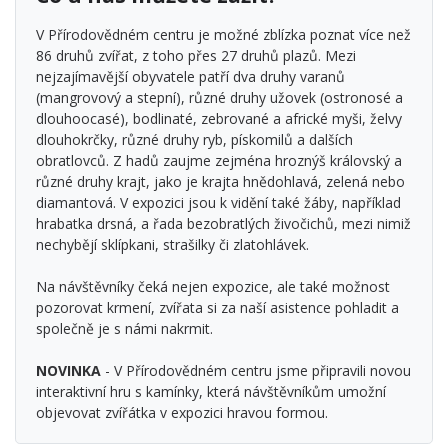
V Přírodovědném centru je možné zblízka poznat více než
86 druhů zvířat, z toho přes 27 druhů plazů. Mezi
nejzajímavější obyvatele patří dva druhy varanů
(mangrovový a stepní), různé druhy užovek (ostronosé a
dlouhoocasé), bodlinaté, zebrované a africké myši, želvy
dlouhokrčky, různé druhy ryb, pískomilů a dalších
obratlovců. Z hadů zaujme zejména hroznýš královský a
různé druhy krajt, jako je krajta hnědohlavá, zelená nebo
diamantová. V expozici jsou k vidění také žáby, například
hrabatka drsná, a řada bezobratlých živočichů, mezi nimiž
nechybějí sklípkani, strašilky či zlatohlávek.
Na návštěvníky čeká nejen expozice, ale také možnost
pozorovat krmení, zvířata si za naší asistence pohladit a
společně je s námi nakrmit.
NOVINKA
- V Přírodovědném centru jsme připravili novou
interaktivní hru s kamínky, která návštěvníkům umožní
objevovat zvířátka v expozici hravou formou.