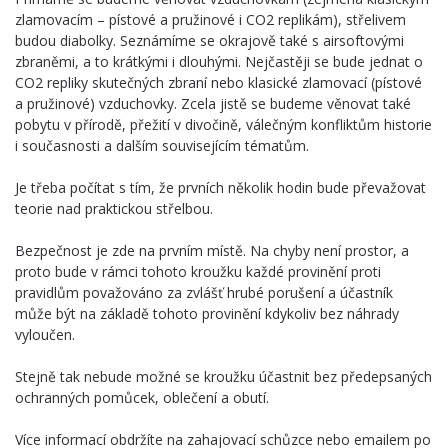
zlamovacím – pístové a pružinové i CO2 replikám), střelivem
budou diabolky. Seznámíme se okrajově také s airsoftovými
zbraněmi, a to krátkými i dlouhými. Nejčastěji se bude jednat o
CO2 repliky skutečných zbraní nebo klasické zlamovací (pístové
a pružinové) vzduchovky. Zcela jistě se budeme věnovat také
pobytu v přírodě, přežití v divočině, válečným konfliktům historie
i současnosti a dalším souvisejícím tématům.
Je třeba počítat s tím, že prvních několik hodin bude převažovat
teorie nad praktickou střelbou.
Bezpečnost je zde na prvním místě. Na chyby není prostor, a
proto bude v rámci tohoto kroužku každé provinění proti
pravidlům považováno za zvlášť hrubé porušení a účastník
může být na základě tohoto provinění kdykoliv bez náhrady
vyloučen.
Stejně tak nebude možné se kroužku účastnit bez předepsaných
ochranných pomůcek, oblečení a obutí.
Více informací obdržíte na zahajovací schůzce nebo emailem po