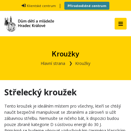
|
Klientské centrum
Přírodovědné centrum
Kroužky
Hlavní strana
Kroužky
Střelecký kroužek
Tento kroužek je ideálním místem pro všechny, kteří se chtějí
naučit bezpečně manipulovat se zbraněmi a zároveň si užít
zábavnou střelbu. Nemusíte se ničeho bát, k dispozici budou
pouze zbraně kategorie D s úsťovou energií do 30 J.
Primárně se budeme věnovat vzduchovkám (zejména klasickým