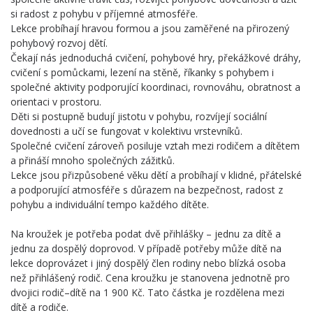
si radost z pohybu v příjemné atmosféře.
Lekce probíhají hravou formou a jsou zaměřené na přirozený
pohybový rozvoj dětí.
Čekají nás jednoduchá cvičení, pohybové hry, překážkové dráhy,
cvičení s pomůckami, lezení na stěně, říkanky s pohybem i
společné aktivity podporující koordinaci, rovnováhu, obratnost a
orientaci v prostoru.
Děti si postupně budují jistotu v pohybu, rozvíjejí sociální
dovednosti a učí se fungovat v kolektivu vrstevníků.
Společné cvičení zároveň posiluje vztah mezi rodičem a dítětem
a přináší mnoho společných zážitků.
Lekce jsou přizpůsobené věku dětí a probíhají v klidné, přátelské
a podporující atmosféře s důrazem na bezpečnost, radost z
pohybu a individuální tempo každého dítěte.
Na kroužek je potřeba podat dvě přihlášky – jednu za dítě a
jednu za dospělý doprovod. V případě potřeby může dítě na
lekce doprovázet i jiný dospělý člen rodiny nebo blízká osoba
než přihlášený rodič. Cena kroužku je stanovena jednotně pro
dvojici rodič–dítě na 1 900 Kč. Tato částka je rozdělena mezi
dítě a rodiče.