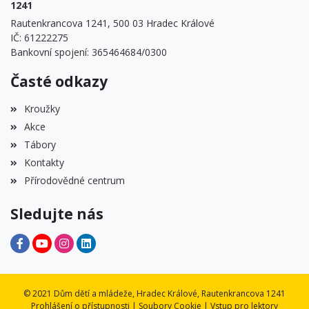
1241
Rautenkrancova 1241, 500 03 Hradec Králové
IČ: 61222275
Bankovní spojení: 365464684/0300
Časté odkazy
Kroužky
Akce
Tábory
Kontakty
Přírodovědné centrum
Sledujte nás
© 2021 Dům dětí a mládeže, Hradec Králové, Rautenkrancova 1241
Prohlášení o přístupnosti
|
Soubory Cookie
|
Vstup pro lektory