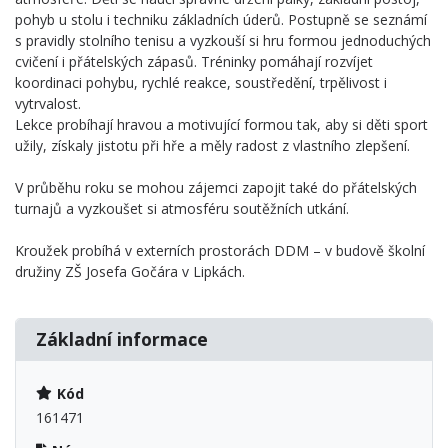
pohyb u stolu i techniku základních úderů. Postupně se seznámí
s pravidly stolního tenisu a vyzkouší si hru formou jednoduchých
cvičení i přátelských zápasů. Tréninky pomáhají rozvíjet
koordinaci pohybu, rychlé reakce, soustředění, trpělivost i
vytrvalost.
Lekce probíhají hravou a motivující formou tak, aby si děti sport
užily, získaly jistotu při hře a měly radost z vlastního zlepšení.
V průběhu roku se mohou zájemci zapojit také do přátelských
turnajů a vyzkoušet si atmosféru soutěžních utkání.
Kroužek probíhá v externích prostorách DDM – v budově školní
družiny ZŠ Josefa Gočára v Lipkách.
Základní informace
Kód
161471