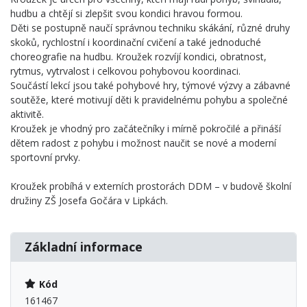
hudbu a chtějí si zlepšit svou kondici hravou formou.
Děti se postupně naučí správnou techniku skákání, různé druhy
skoků, rychlostní i koordinační cvičení a také jednoduché
choreografie na hudbu. Kroužek rozvíjí kondici, obratnost,
rytmus, vytrvalost i celkovou pohybovou koordinaci.
Součástí lekcí jsou také pohybové hry, týmové výzvy a zábavné
soutěže, které motivují děti k pravidelnému pohybu a společné
aktivitě.
Kroužek je vhodný pro začátečníky i mírně pokročilé a přináší
dětem radost z pohybu i možnost naučit se nové a moderní
sportovní prvky.
Kroužek probíhá v externích prostorách DDM – v budově školní
družiny ZŠ Josefa Gočára v Lipkách.
Základní informace
Kód
161467