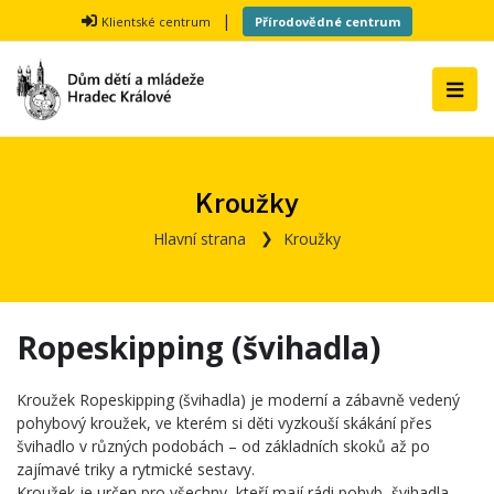
|
Klientské centrum
Přírodovědné centrum
Kroužky
Hlavní strana
Kroužky
Ropeskipping (švihadla)
Kroužek Ropeskipping (švihadla) je moderní a zábavně vedený
pohybový kroužek, ve kterém si děti vyzkouší skákání přes
švihadlo v různých podobách – od základních skoků až po
zajímavé triky a rytmické sestavy.
Kroužek je určen pro všechny, kteří mají rádi pohyb, švihadla,