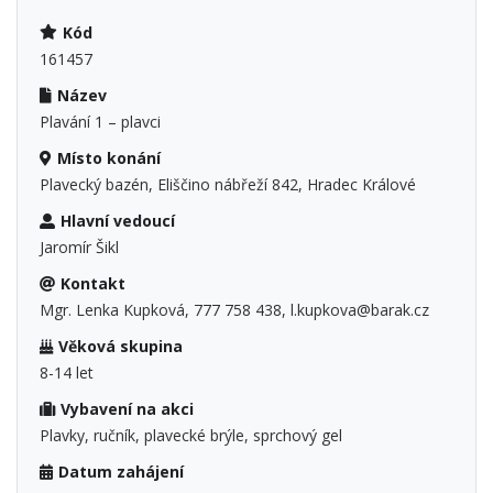
Kód
161457
Název
Plavání 1 – plavci
Místo konání
Plavecký bazén, Eliščino nábřeží 842, Hradec Králové
Hlavní vedoucí
Jaromír Šikl
Kontakt
Mgr. Lenka Kupková, 777 758 438, l.kupkova@barak.cz
Věková skupina
8-14 let
Vybavení na akci
Plavky, ručník, plavecké brýle, sprchový gel
Datum zahájení