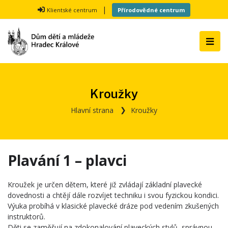
|
Klientské centrum
Přírodovědné centrum
Kroužky
Hlavní strana
Kroužky
Plavání 1 – plavci
Kroužek je určen dětem, které již zvládají základní plavecké
dovednosti a chtějí dále rozvíjet techniku i svou fyzickou kondici.
Výuka probíhá v klasické plavecké dráze pod vedením zkušených
instruktorů.
Děti se zaměřují na zdokonalování plaveckých stylů, správnou