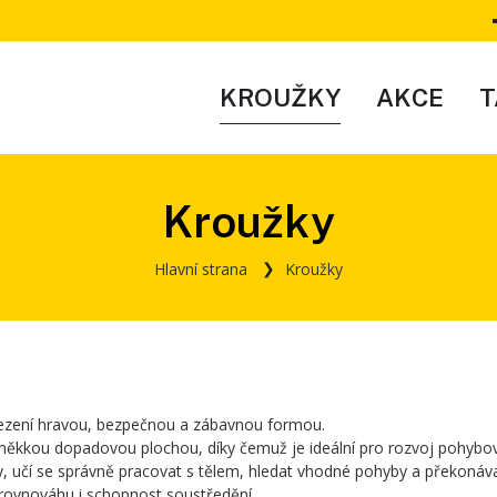
KROUŽKY
AKCE
T
Kroužky
Hlavní strana
Kroužky
 lezení hravou, bezpečnou a zábavnou formou.
měkkou dopadovou plochou, díky čemuž je ideální pro rozvoj pohybových
, učí se správně pracovat s tělem, hledat vhodné pohyby a překonáva
u, rovnováhu i schopnost soustředění.