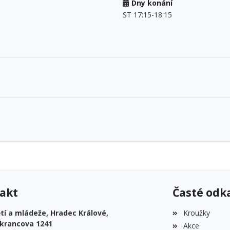
Dny konání
ST 17:15-18:15
akt
Časté odk
í a mládeže, Hradec Králové,
Kroužky
krancova 1241
Akce