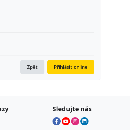
Zpět
Přihlásit online
azy
Sledujte nás