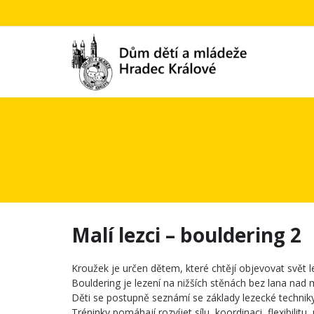
Malí lezci – bouldering 2
Kroužek je určen dětem, které chtějí objevovat svět
Bouldering je lezení na nižších stěnách bez lana nad 
Děti se postupně seznámí se základy lezecké techniky
Tréninky pomáhají rozvíjet sílu, koordinaci, flexibilit