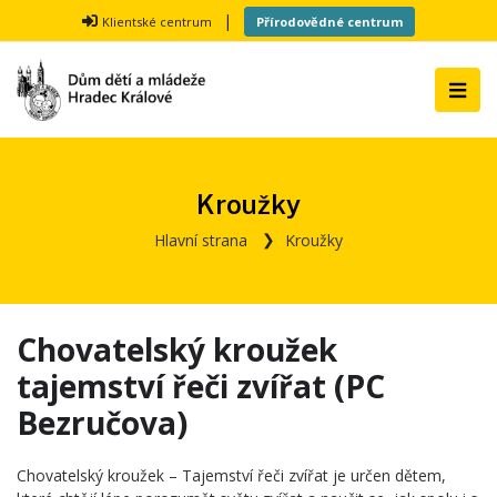
|
Klientské centrum
Přírodovědné centrum
Kroužky
Hlavní strana
Kroužky
Chovatelský kroužek
tajemství řeči zvířat (PC
Bezručova)
Chovatelský kroužek – Tajemství řeči zvířat je určen dětem,