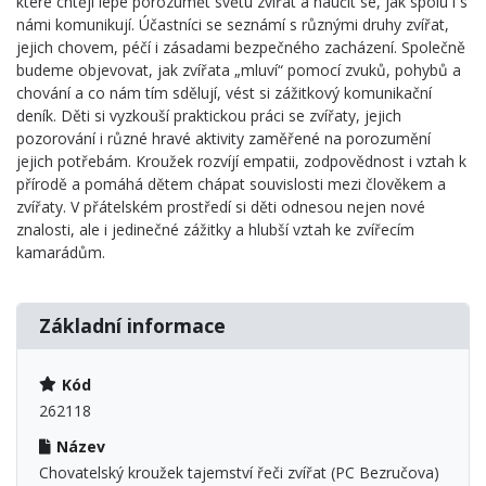
které chtějí lépe porozumět světu zvířat a naučit se, jak spolu i s
námi komunikují. Účastníci se seznámí s různými druhy zvířat,
jejich chovem, péčí i zásadami bezpečného zacházení. Společně
budeme objevovat, jak zvířata „mluví“ pomocí zvuků, pohybů a
chování a co nám tím sdělují, vést si zážitkový komunikační
deník. Děti si vyzkouší praktickou práci se zvířaty, jejich
pozorování i různé hravé aktivity zaměřené na porozumění
jejich potřebám. Kroužek rozvíjí empatii, zodpovědnost i vztah k
přírodě a pomáhá dětem chápat souvislosti mezi člověkem a
zvířaty. V přátelském prostředí si děti odnesou nejen nové
znalosti, ale i jedinečné zážitky a hlubší vztah ke zvířecím
kamarádům.
Základní informace
Kód
262118
Název
Chovatelský kroužek tajemství řeči zvířat (PC Bezručova)