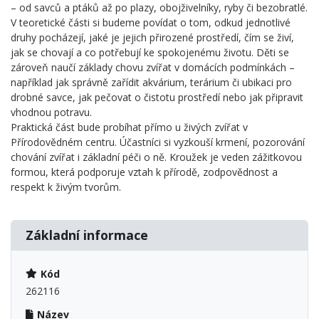
– od savců a ptáků až po plazy, obojživelníky, ryby či bezobratlé.
V teoretické části si budeme povídat o tom, odkud jednotlivé
druhy pocházejí, jaké je jejich přirozené prostředí, čím se živí,
jak se chovají a co potřebují ke spokojenému životu. Děti se
zároveň naučí základy chovu zvířat v domácích podmínkách –
například jak správně zařídit akvárium, terárium či ubikaci pro
drobné savce, jak pečovat o čistotu prostředí nebo jak připravit
vhodnou potravu.
Praktická část bude probíhat přímo u živých zvířat v
Přírodovědném centru. Účastníci si vyzkouší krmení, pozorování
chování zvířat i základní péči o ně. Kroužek je veden zážitkovou
formou, která podporuje vztah k přírodě, zodpovědnost a
respekt k živým tvorům.
Základní informace
Kód
262116
Název