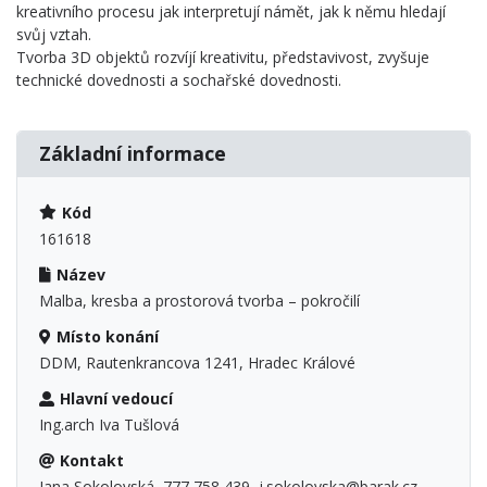
kreativního procesu jak interpretují námět, jak k němu hledají
svůj vztah.
Tvorba 3D objektů rozvíjí kreativitu, představivost, zvyšuje
technické dovednosti a sochařské dovednosti.
Základní informace
Kód
161618
Název
Malba, kresba a prostorová tvorba – pokročilí
Místo konání
DDM, Rautenkrancova 1241, Hradec Králové
Hlavní vedoucí
Ing.arch Iva Tušlová
Kontakt
Jana Sokolovská, 777 758 439, j.sokolovska@barak.cz