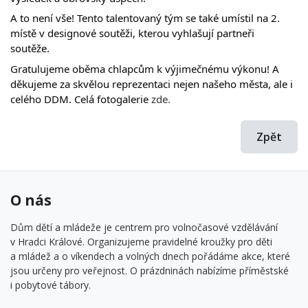
A to není vše! Tento talentovaný tým se také umístil na 2. 
místě v designové soutěži, kterou vyhlašují partneři 
soutěže. 
Gratulujeme oběma chlapcům k výjimečnému výkonu! A 
děkujeme za skvělou reprezentaci nejen našeho města, ale i 
celého DDM. Celá fotogalerie 
zde.
Zpět
O nás
Dům dětí a mládeže je centrem pro volnočasové vzdělávání
v Hradci Králové. Organizujeme pravidelné kroužky pro děti
a mládež a o víkendech a volných dnech pořádáme akce, které
jsou určeny pro veřejnost. O prázdninách nabízíme příměstské
i pobytové tábory.