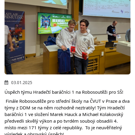
03.01.2025
Úspěch týmu Hradečtí baráčníci 1 na Robosoutěži pro SŠ! 
 Finále Robosoutěže pro střední školy na ČVUT v Praze a dva 
týmy z DDM se na něm rozhodně neztratily! Tým Hradečtí 
baráčníci 1 ve složení Marek Hauck a Michael Kolakovský 
předvedli skvělý výkon a po tvrdém souboji obsadili 4. 
místo mezi 171 týmy z celé republiky.  To je neuvěřitelný 
výsledek a obrovský úspěch! 