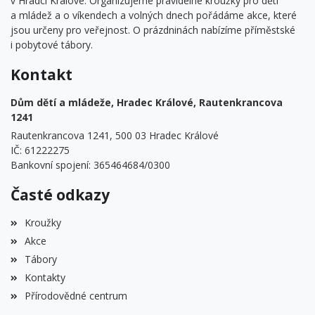
v Hradci Králové. Organizujeme pravidelné kroužky pro děti
a mládež a o víkendech a volných dnech pořádáme akce, které
jsou určeny pro veřejnost. O prázdninách nabízíme příměstské
i pobytové tábory.
Kontakt
Dům dětí a mládeže, Hradec Králové, Rautenkrancova
1241
Rautenkrancova 1241, 500 03 Hradec Králové
IČ: 61222275
Bankovní spojení: 365464684/0300
Časté odkazy
Kroužky
Akce
Tábory
Kontakty
Přírodovědné centrum