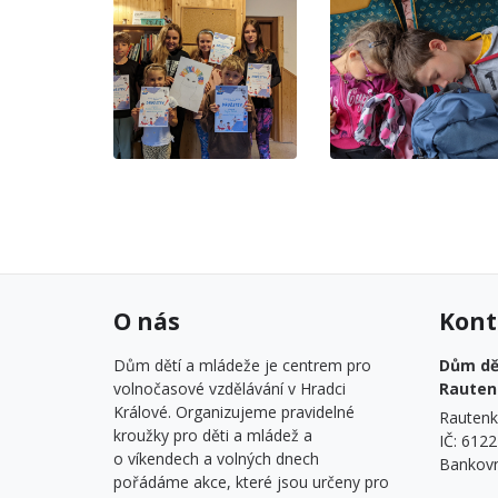
O nás
Kont
Dům dětí a mládeže je centrem pro
Dům dět
volnočasové vzdělávání v Hradci
Rauten
Králové. Organizujeme pravidelné
Rautenk
kroužky pro děti a mládež a
IČ: 612
o víkendech a volných dnech
Bankovn
pořádáme akce, které jsou určeny pro