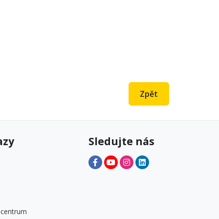
Zpět
azy
Sledujte nás
 centrum