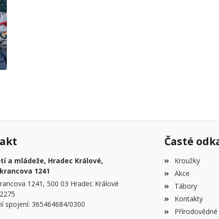
akt
Časté odk
í a mládeže, Hradec Králové,
Kroužky
krancova 1241
Akce
rancova 1241, 500 03 Hradec Králové
Tábory
22275
Kontakty
í spojení: 365464684/0300
Přírodovědné