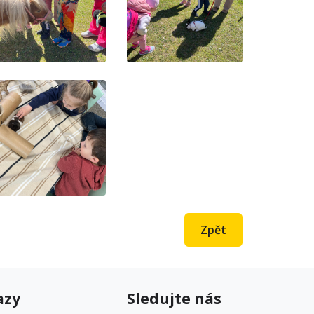
Zpět
azy
Sledujte nás