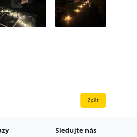
Zpět
azy
Sledujte nás