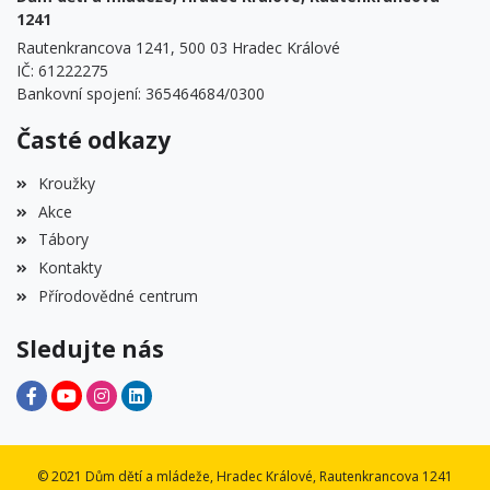
1241
Rautenkrancova 1241, 500 03 Hradec Králové
IČ: 61222275
Bankovní spojení: 365464684/0300
Časté odkazy
Kroužky
Akce
Tábory
Kontakty
Přírodovědné centrum
Sledujte nás
© 2021 Dům dětí a mládeže, Hradec Králové, Rautenkrancova 1241