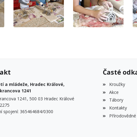
akt
Časté odk
í a mládeže, Hradec Králové,
Kroužky
krancova 1241
Akce
rancova 1241, 500 03 Hradec Králové
Tábory
22275
Kontakty
í spojení: 365464684/0300
Přírodovědné