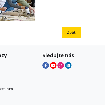
Zpět
azy
Sledujte nás
 centrum