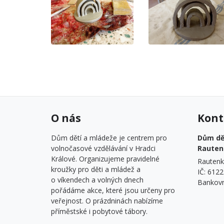
O nás
Kont
Dům dětí a mládeže je centrem pro
Dům dět
volnočasové vzdělávání v Hradci
Rauten
Králové. Organizujeme pravidelné
Rautenk
kroužky pro děti a mládež a
IČ: 612
o víkendech a volných dnech
Bankovn
pořádáme akce, které jsou určeny pro
veřejnost. O prázdninách nabízíme
příměstské i pobytové tábory.