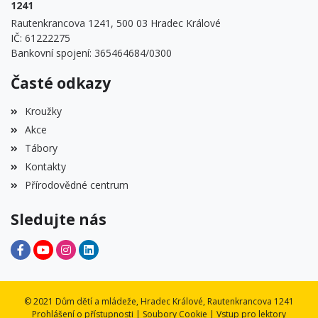
1241
Rautenkrancova 1241, 500 03 Hradec Králové
IČ: 61222275
Bankovní spojení: 365464684/0300
Časté odkazy
Kroužky
Akce
Tábory
Kontakty
Přírodovědné centrum
Sledujte nás
© 2021 Dům dětí a mládeže, Hradec Králové, Rautenkrancova 1241
Prohlášení o přístupnosti
|
Soubory Cookie
|
Vstup pro lektory