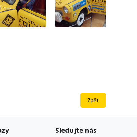
Zpět
azy
Sledujte nás